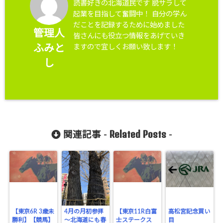
読書好きの北海道民です 脱サラして
起業を目指して奮闘中！ 自分の学ん
だことを記録するために始めました
管理人
皆さんにも役立つ情報をあげていき
ますので宜しくお願い致します！
ふみと
し
Related Posts
関連記事 -
-
【東京6R 3歳未
4月の月初参拝
【東京11R白富
高松宮記念買い
勝利】【競馬】
～北海道にも春
士ステークス
目