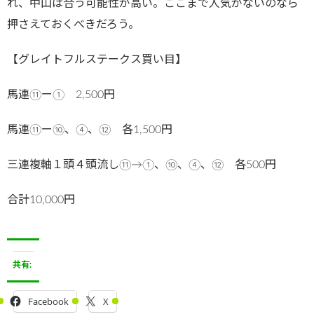
れ、中山は合う可能性が高い。ここまで人気がないのなら
押さえておくべきだろう。
【グレイトフルステークス買い目】
馬連⑪ー① 2,500円
馬連⑪ー⑩、④、⑫ 各1,500円
三連複軸１頭４頭流し⑪→①、⑩、④、⑫ 各500円
合計10,000円
共有:
Facebook
X