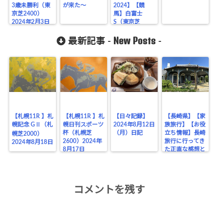
3歳未勝利（東
が来た～
2024】【競
京芝2400）
馬】白富士
2024年2月3日
S（東京芝
2000）2024年
New Posts
1月27日
最新記事 -
-
【札幌11R 】札
【札幌11R 】札
【日々記録】
【長崎県】【家
幌記念 GⅡ（札
幌日刊スポーツ
2024年8月12日
族旅行】【お役
杯（札幌芝
（月）日記
立ち情報】長崎
幌芝2000）
2600）2024年
旅行に行ってき
2024年8月18日
8月17日
た正直な感想と
お役立ちポイン
トまとめ
コメントを残す