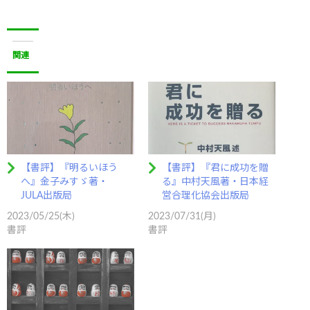
関連
【書評】『明るいほう
【書評】『君に成功を贈
へ』金子みすゞ著・
る』中村天風著・日本経
JULA出版局
営合理化協会出版局
2023/05/25(木)
2023/07/31(月)
書評
書評