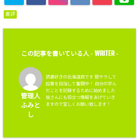
書評
WRITER
この記事を書いている人 -
-
読書好きの北海道民です 脱サラして
起業を目指して奮闘中！ 自分の学ん
だことを記録するために始めました
管理人
皆さんにも役立つ情報をあげていき
ますので宜しくお願い致します！
ふみと
し