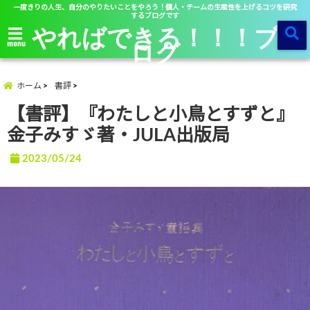
一度きりの人生、自分のやりたいことをやろう！個人・チームの生産性を上げるコツを研究
するブログです
やればできる！！！ブ
ログ
menu
ホーム
書評
【書評】『わたしと小鳥とすずと』
金子みすゞ著・JULA出版局
2023/05/24