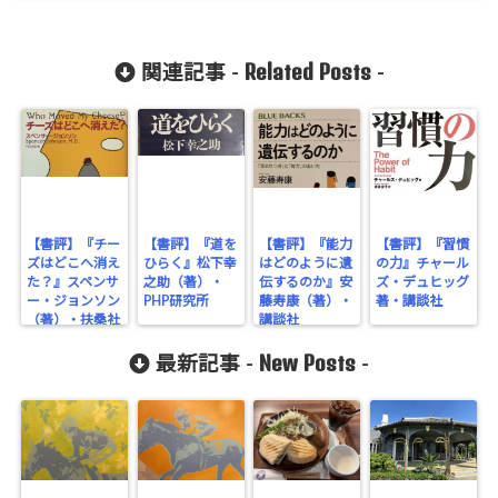
Related Posts
関連記事 -
-
【書評】『チー
【書評】『道を
【書評】『能力
【書評】『習慣
ズはどこへ消え
ひらく』松下幸
はどのように遺
の力』チャール
た？』スペンサ
之助（著）・
伝するのか』安
ズ・デュヒッグ
ー・ジョンソン
PHP研究所
藤寿康（著）・
著・講談社
（著）・扶桑社
講談社
New Posts
最新記事 -
-