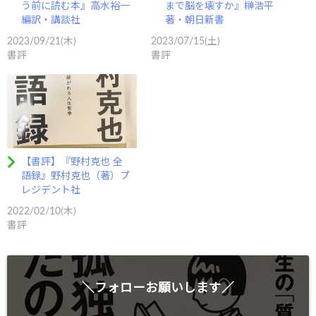
う前に読む本』高水裕一
まで脳を壊すか』榊浩平
編訳・講談社
著・朝日新書
2023/09/21(木)
2023/07/15(土)
書評
書評
【書評】『野村克也 全
語録』野村克也（著）プ
レジデント社
2022/02/10(木)
書評
＼フォローお願いします／