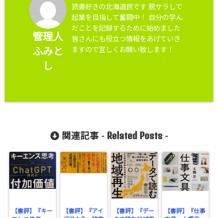
読書好きの北海道民です 脱サラして
起業を目指して奮闘中！ 自分の学ん
だことを記録するために始めました
管理人
皆さんにも役立つ情報をあげていき
ますので宜しくお願い致します！
ふみと
し
Related Posts
関連記事 -
-
【書評】『キー
【書評】『アイ
【書評】『デー
【書評】『仕事