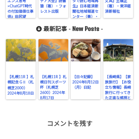
エンス思考
デア大全』読書
タで読む地域再
文具』土橋正
×ChatGPT時代
猿（著）・フォ
生』日本経済新
（著）・東洋経
の付加価値仕事
レスト出版
聞社地域報道セ
済新報社
術』田尻望
ンター（著）・
（著）・日経
日本経済新聞出
BP
New Posts
版
最新記事 -
-
【札幌11R 】札
【札幌11R 】札
【日々記録】
【長崎県】【家
幌記念 GⅡ（札
幌日刊スポーツ
2024年8月12日
族旅行】【お役
杯（札幌芝
（月）日記
立ち情報】長崎
幌芝2000）
2600）2024年
旅行に行ってき
2024年8月18日
8月17日
た正直な感想と
お役立ちポイン
トまとめ
コメントを残す