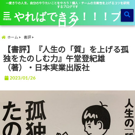
一度きりの人生、自分のやりたいことをやろう！個人・チームの生産性を上げるコツを研究
するブログです
やればできる！！！ブ
ログ
menu
ホーム
書評
【書評】『人生の「質」を上げる孤
独をたのしむ力』午堂登紀雄
（著）・日本実業出版社
2023/01/26