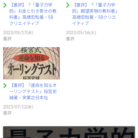
【書評】『「量子力学
【書評】『「量子力学
的」お金と引き寄せの教
的」願望実現の教科書』
科書』高橋宏和著・SB
高橋宏和著・SBクリエ
クリエイティブ
イティブ
2023/05/17(水)
2023/05/16(火)
書評
書評
【書評】『運命を知るオ
ーリングテスト』桜宮史
誠著・実業之日本社
2023/07/12(水)
書評