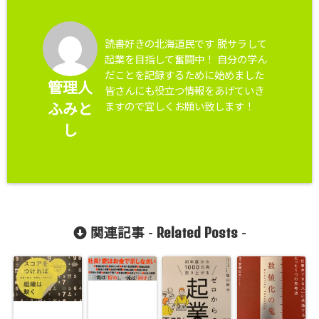
読書好きの北海道民です 脱サラして
起業を目指して奮闘中！ 自分の学ん
だことを記録するために始めました
管理人
皆さんにも役立つ情報をあげていき
ますので宜しくお願い致します！
ふみと
し
Related Posts
関連記事 -
-