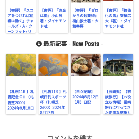
【書評】『スコ
【書評】『お金
【書評】『ゼロ
【書評】『数値
アをつければ組
は愛』小山昇
からの起業術』
化の鬼』安藤広
織は動く』チャ
著・ダイヤモン
福山敦士著・大
大（著）・ダイ
ールズ・A・ク
ド社
和書房
ヤモンド社
ーンラット/リ
ー・ベンソン
New Posts
（著）・ダイレ
最新記事 -
-
クト出版
【札幌11R 】札
【札幌11R 】札
【日々記録】
【長崎県】【家
幌記念 GⅡ（札
幌日刊スポーツ
2024年8月12日
族旅行】【お役
杯（札幌芝
（月）日記
立ち情報】長崎
幌芝2000）
2600）2024年
旅行に行ってき
2024年8月18日
8月17日
た正直な感想と
お役立ちポイン
トまとめ
コメントを残す