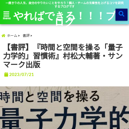
一度きりの人生、自分のやりたいことをやろう！個人・チームの生産性を上げるコツを研究
するブログです
やればできる！！！ブ
ログ
menu
ホーム
書評
【書評】『時間と空間を操る「量子
力学的」習慣術』村松大輔著・サン
マーク出版
2023/07/21