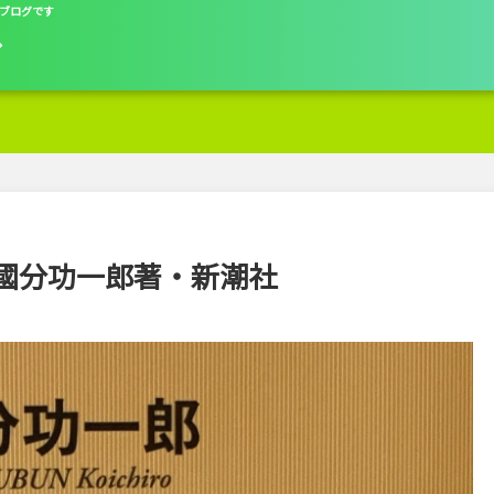
ブログです
グ
國分功一郎著・新潮社