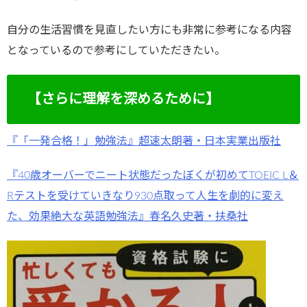
自分の生活習慣を見直したい方にも非常に参考になる内容
となっているので参考にしていただきたい。
【さらに理解を深めるために】
『「一発合格！」勉強法』超速太朗著・日本実業出版社
『40歳オーバーでニート状態だったぼくが初めてTOEIC L＆
Rテストを受けていきなり930点取って人生を劇的に変え
た、効果絶大な英語勉強法』春名久史著・扶桑社