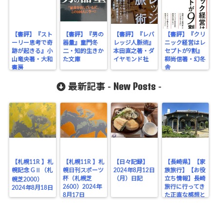
【書評】『スト
【書評】『男の
【書評】『レバ
【書評】『クリ
ーリー思考で奇
器量』童門冬
レッジ人脈術』
ニック経営はレ
跡が起きる』小
二・知的生きか
本田直之著・ダ
セプトが9割』
山竜央著・大和
た文庫
イヤモンド社
柳尚信著・幻冬
書房
舎
New Posts
最新記事 -
-
【札幌11R 】札
【札幌11R 】札
【日々記録】
【長崎県】【家
幌記念 GⅡ（札
幌日刊スポーツ
2024年8月12日
族旅行】【お役
杯（札幌芝
（月）日記
立ち情報】長崎
幌芝2000）
2600）2024年
旅行に行ってき
2024年8月18日
8月17日
た正直な感想と
お役立ちポイン
トまとめ