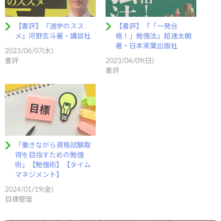
【書評】『速学のスス
【書評】『「一発合
メ』河野玄斗著・講談社
格！」勉強法』超速太朗
著・日本実業出版社
2023/06/07(水)
書評
2023/04/09(日)
書評
「働きながら資格試験取
得を目指すための勉強
術」【勉強術】【タイム
マネジメント】
2024/01/19(金)
目標管理