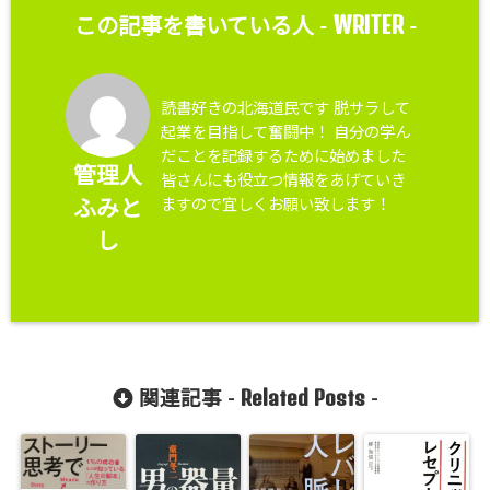
WRITER
この記事を書いている人 -
-
読書好きの北海道民です 脱サラして
起業を目指して奮闘中！ 自分の学ん
だことを記録するために始めました
管理人
皆さんにも役立つ情報をあげていき
ますので宜しくお願い致します！
ふみと
し
Related Posts
関連記事 -
-