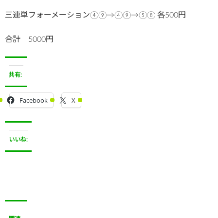
三連単フォーメーション④⑨→④⑨→⑤⑧ 各500円
合計 5000円
共有:
Facebook
X
いいね: