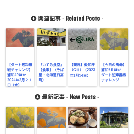
Related Posts
関連記事 -
-
【ダート短距離
『いずみ食堂』
【競馬】愛知杯
【今日の馬券】
戦チャレンジ】
【食事】（そば
（GⅢ）（2023
浦和5Ｒほか
浦和4Rほか
屋・北海道日高
ダート短距離戦
年1月14日）
2024年2月２１
町）
チャレンジ
日（水）
New Posts
最新記事 -
-