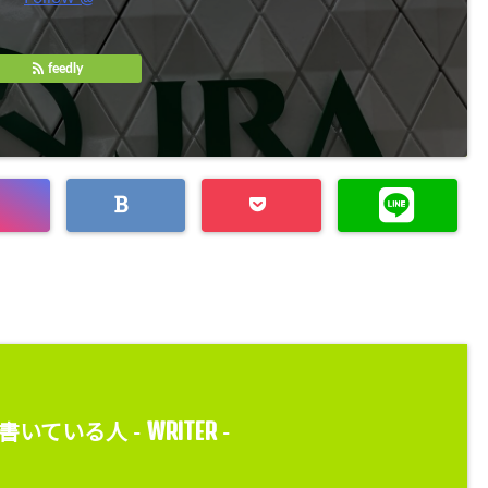
feedly
WRITER
書いている人 -
-