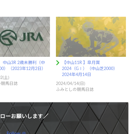
】中山3R 2歳未勝利（中
【中山11R 】皐月賞
00）（2023年12月2日）
2024（GⅠ）（中山芝2000）
2024年4月14日
02(土)
の競馬日誌
2024/04/14(日)
ふみとしの競馬日誌
ローお願いします／
Follow @