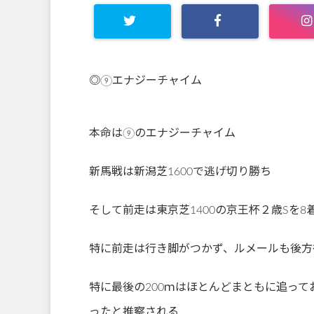
◎⑨エナジーチャイム
本命は⑨のエナジーチャイム
新馬戦は新潟芝1600で逃げ切り勝ち
そして前走は東京芝1400の京王杯２歳Sを8
特に前走は行き脚がつかず、ルメールも後方
特に最後の200ｍはほとんどまともに追っ
ったと推察される