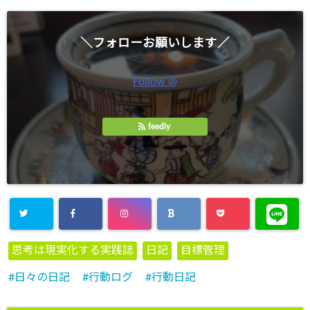
＼フォローお願いします／
Follow @
feedly
思考は現実化する実践誌
日記
目標管理
日々の日記
行動ログ
行動日記