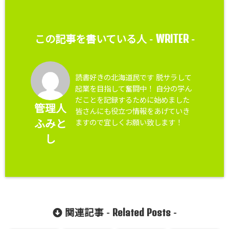
WRITER
この記事を書いている人 -
-
読書好きの北海道民です 脱サラして
起業を目指して奮闘中！ 自分の学ん
だことを記録するために始めました
管理人
皆さんにも役立つ情報をあげていき
ますので宜しくお願い致します！
ふみと
し
Related Posts
関連記事 -
-