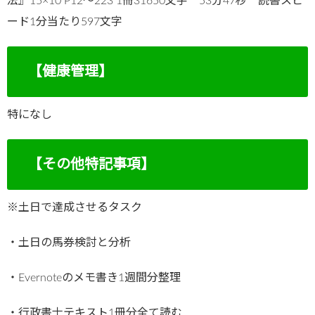
法』15×10 P12～223 1冊31650文字 53分47秒 読書スピ
ード1分当たり597文字
【健康管理】
特になし
【その他特記事項】
※土日で達成させるタスク
・土日の馬券検討と分析
・Evernoteのメモ書き1週間分整理
・行政書士テキスト1冊分全て読む