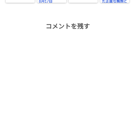
8月17日
た正直な感想と
お役立ちポイン
トまとめ
コメントを残す