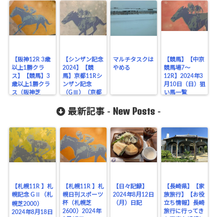
【阪神12R 3歳
【シンザン記念
マルチタスクは
【競馬】【中京
以上1勝クラ
2024】【競
やめる
競馬場7〜
ス】【競馬】3
馬】京都11Rシ
12R】2024年3
歳以上1勝クラ
ンザン記念
月10日（日）狙
ス（阪神芝
（GⅢ）（京都
い馬一覧
1800）2023年
芝1600)2024年
New Posts
12月16日
1月8日
最新記事 -
-
【札幌11R 】札
【札幌11R 】札
【日々記録】
【長崎県】【家
幌記念 GⅡ（札
幌日刊スポーツ
2024年8月12日
族旅行】【お役
杯（札幌芝
（月）日記
立ち情報】長崎
幌芝2000）
2600）2024年
旅行に行ってき
2024年8月18日