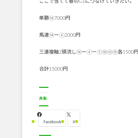
ここで当てて春のG1につなげていきたい。
単勝⑭7000円
馬連⑭ー④2000円
三連複軸2頭流し⑭ー④ー⑤⑩⑬⑮各1500
合計15000円
共有:
Facebook
X