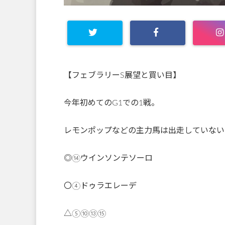
【フェブラリーS展望と買い目】
今年初めてのG1での1戦。
レモンポップなどの主力馬は出走していない
◎⑭ウインソンテソーロ
〇④ドゥラエレーデ
△⑤⑩⑬⑮