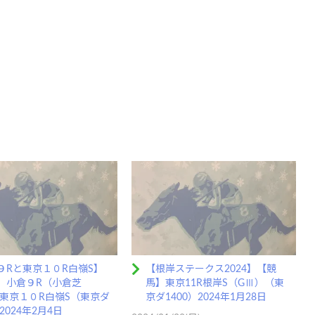
９Rと東京１０R白嶺S】
【根岸ステークス2024】【競
】小倉９R（小倉芝
馬】東京11R根岸S（GⅢ）（東
0）東京１０R白嶺S（東京ダ
京ダ1400）2024年1月28日
）2024年2月4日