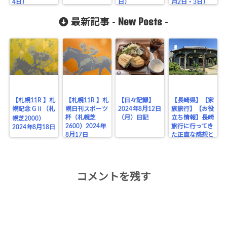
4日）
日）
月2日・3日）
New Posts
最新記事 -
-
【札幌11R 】札
【札幌11R 】札
【日々記録】
【長崎県】【家
幌記念 GⅡ（札
幌日刊スポーツ
2024年8月12日
族旅行】【お役
杯（札幌芝
（月）日記
立ち情報】長崎
幌芝2000）
2600）2024年
旅行に行ってき
2024年8月18日
8月17日
た正直な感想と
お役立ちポイン
トまとめ
コメントを残す