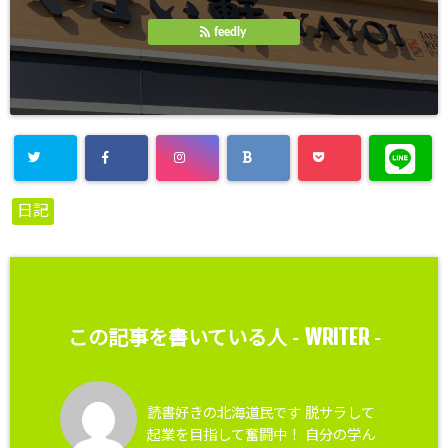
feedly
日記
WRITER
この記事を書いている人 -
-
読書好きの北海道民です 脱サラして
起業を目指して奮闘中！ 自分の学ん