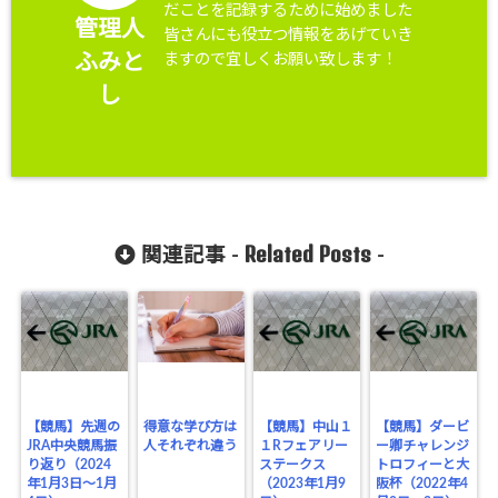
だことを記録するために始めました
管理人
皆さんにも役立つ情報をあげていき
ますので宜しくお願い致します！
ふみと
し
Related Posts
関連記事 -
-
【競馬】先週の
得意な学び方は
【競馬】中山１
【競馬】ダービ
JRA中央競馬振
人それぞれ違う
１Rフェアリー
ー卿チャレンジ
り返り（2024
ステークス
トロフィーと大
年1月3日～1月
（2023年1月9
阪杯（2022年4