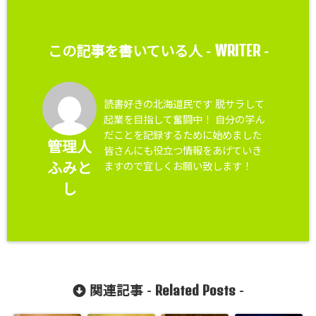
WRITER
この記事を書いている人 -
-
読書好きの北海道民です 脱サラして
起業を目指して奮闘中！ 自分の学ん
だことを記録するために始めました
管理人
皆さんにも役立つ情報をあげていき
ますので宜しくお願い致します！
ふみと
し
Related Posts
関連記事 -
-