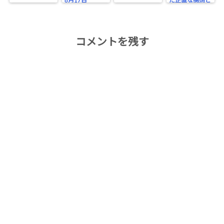
8月17日
た正直な感想と
お役立ちポイン
トまとめ
コメントを残す