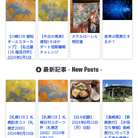
【川崎11R 報知
【今日の馬券】
ホテルローレル
思考は現実化す
オールスターカ
浦和5Ｒほか
特別室
るか？
ップ】【名古屋
ダート短距離戦
11R 梅見月杯】
チャレンジ
2024年2月1日
（木）
New Posts
最新記事 -
-
【札幌11R 】札
【札幌11R 】札
【日々記録】
【長崎県】【家
幌記念 GⅡ（札
幌日刊スポーツ
2024年8月12日
族旅行】【お役
杯（札幌芝
（月）日記
立ち情報】長崎
幌芝2000）
2600）2024年
旅行に行ってき
2024年8月18日