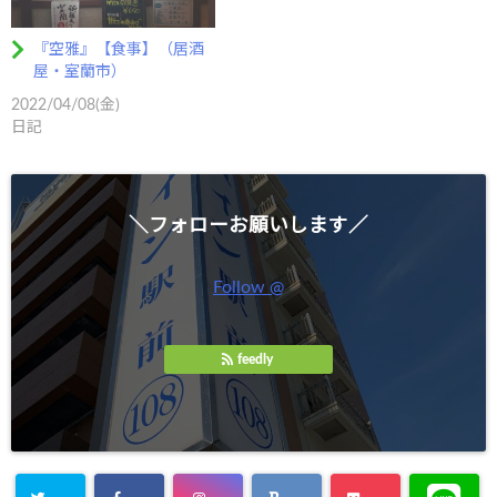
『空雅』【食事】（居酒
屋・室蘭市）
2022/04/08(金)
日記
＼フォローお願いします／
Follow @
feedly