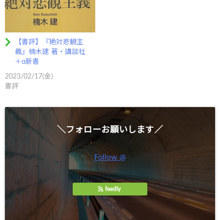
【書評】『絶対悲観主
義』楠木建 著・講談社
＋α新書
2023/02/17(金)
書評
＼フォローお願いします／
Follow @
feedly