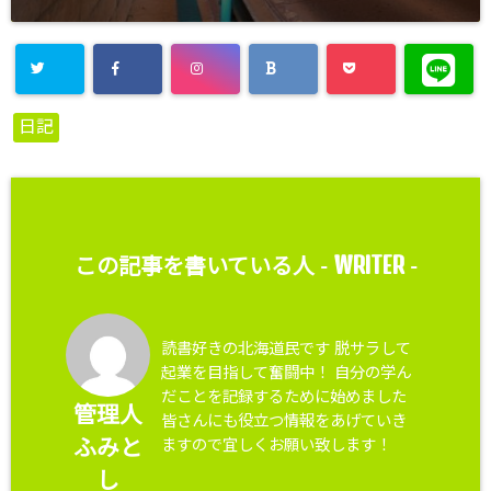
日記
WRITER
この記事を書いている人 -
-
読書好きの北海道民です 脱サラして
起業を目指して奮闘中！ 自分の学ん
だことを記録するために始めました
管理人
皆さんにも役立つ情報をあげていき
ますので宜しくお願い致します！
ふみと
し