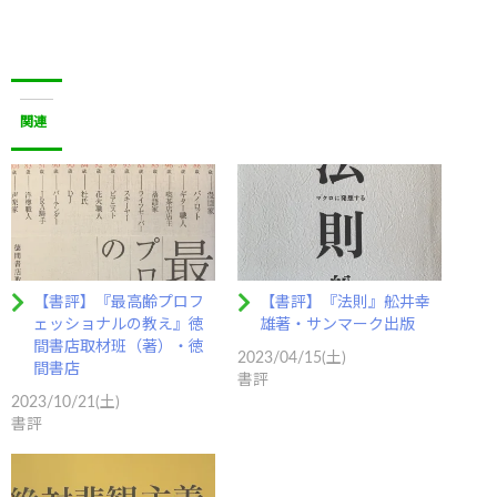
関連
【書評】『最高齢プロフ
【書評】『法則』舩井幸
ェッショナルの教え』徳
雄著・サンマーク出版
間書店取材班（著）・徳
2023/04/15(土)
間書店
書評
2023/10/21(土)
書評