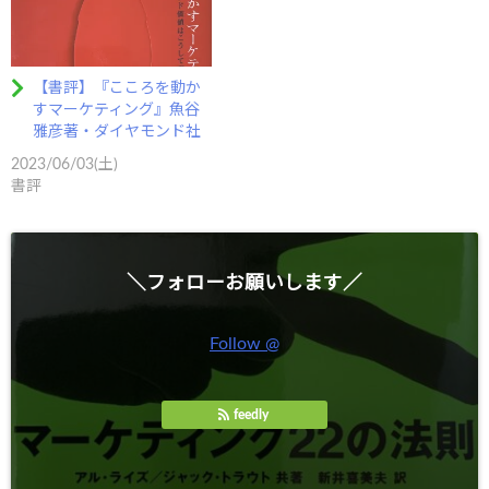
【書評】『こころを動か
すマーケティング』魚谷
雅彦著・ダイヤモンド社
2023/06/03(土)
書評
＼フォローお願いします／
Follow @
feedly