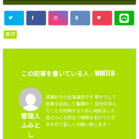
書評
WRITER
この記事を書いている人 -
-
読書好きの北海道民です 脱サラして
起業を目指して奮闘中！ 自分の学ん
だことを記録するために始めました
管理人
皆さんにも役立つ情報をあげていき
ますので宜しくお願い致します！
ふみと
し