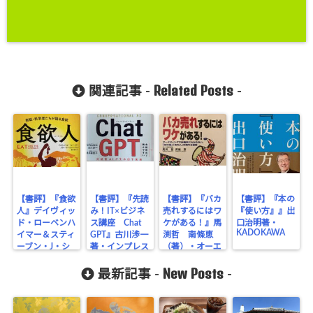
Related Posts
関連記事 -
-
【書評】『食欲
【書評】『先読
【書評】『バカ
【書評】『本の
人』デイヴィッ
み！IT×ビジネ
売れするにはワ
『使い方』』出
ド・ローベンハ
ス講座 Chat
ケがある！』馬
口治明著・
KADOKAWA
イマー＆スティ
GPT』古川渉一
渕哲 南條恵
ーブン・J・シ
著・インプレス
（著）・オーエ
ンプソン
ス出版社
New Posts
（著）・サンマ
最新記事 -
-
ーク出版