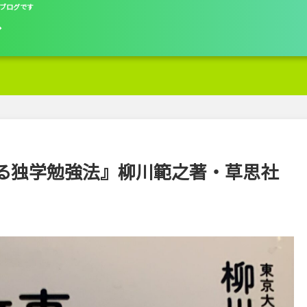
ブログです
グ
る独学勉強法』柳川範之著・草思社